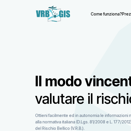
Come funziona?
Prez
Il modo vincent
valutare il rischi
Ottieni facilmente ed in autonomia le informazioni 
alla normativa italiana (D.Lgs. 81/2008 e L. 177/20
del Rischio Bellico (V.R.B.).