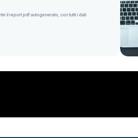
te il report pdf autogenerato, con tutti i dati