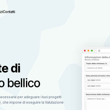
zi
Contatti
e di
o bellico
necessarie per adeguare i tuoi progetti
12), che impone di eseguire la Valutazione