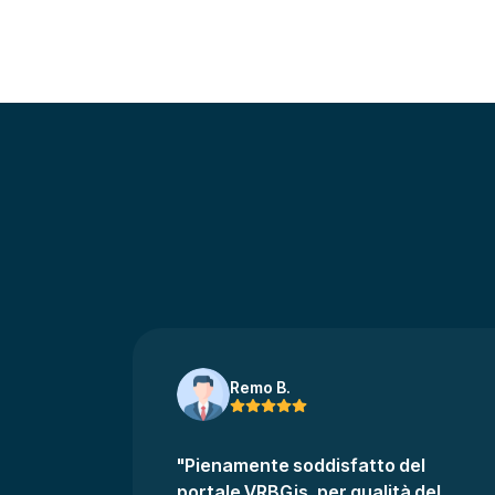
Remo B.
"Pienamente soddisfatto del
portale VRBGis, per qualità del